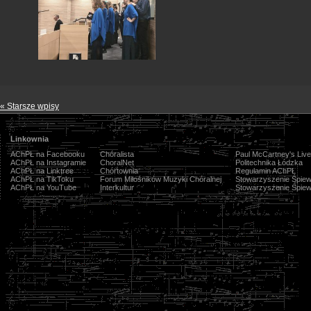
« Starsze wpisy
Linkownia
AChPŁ na Facebooku
Chóralista
Paul McCartney's Live
AChPŁ na Instagramie
ChoralNet
Politechnika Łódzka
AChPŁ na Linktree
Chórtownia
Regulamin AChPŁ
AChPŁ na TikToku
Forum Miłośników Muzyki Chóralnej
Stowarzyszenie Śpiew
AChPŁ na YouTube
Interkultur
Stowarzyszenie Śpiew