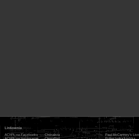
Linkownia
AChPŁ na Facebooku
Chóralista
Paul McCartney's Live
AChPŁ na Instagramie
ChoralNet
Politechnika Łódzka