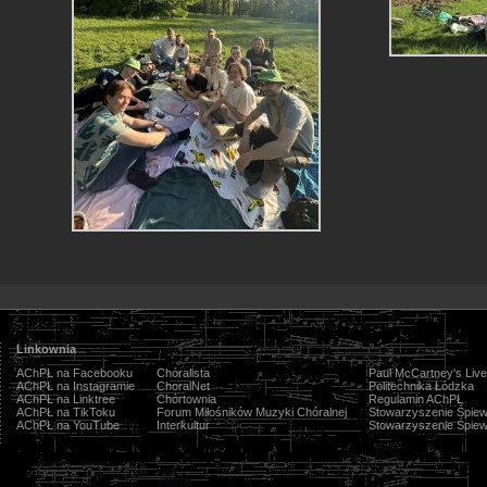
Linkownia
AChPŁ na Facebooku
Chóralista
Paul McCartney's Live
AChPŁ na Instagramie
ChoralNet
Politechnika Łódzka
AChPŁ na Linktree
Chórtownia
Regulamin AChPŁ
AChPŁ na TikToku
Forum Miłośników Muzyki Chóralnej
Stowarzyszenie Śpiew
AChPŁ na YouTube
Interkultur
Stowarzyszenie Śpiew