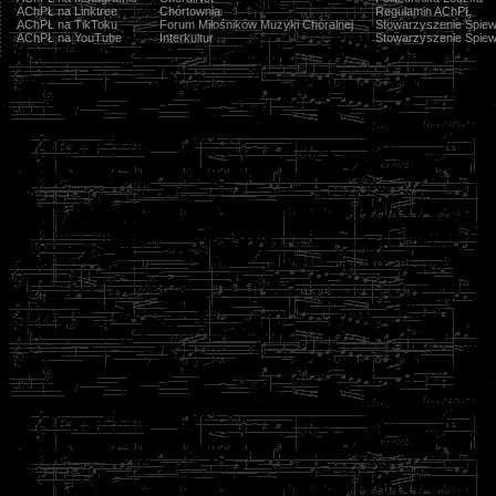
AChPŁ na Linktree
Chórtownia
Regulamin AChPŁ
AChPŁ na TikToku
Forum Miłośników Muzyki Chóralnej
Stowarzyszenie Śpiew
AChPŁ na YouTube
Interkultur
Stowarzyszenie Śpiew