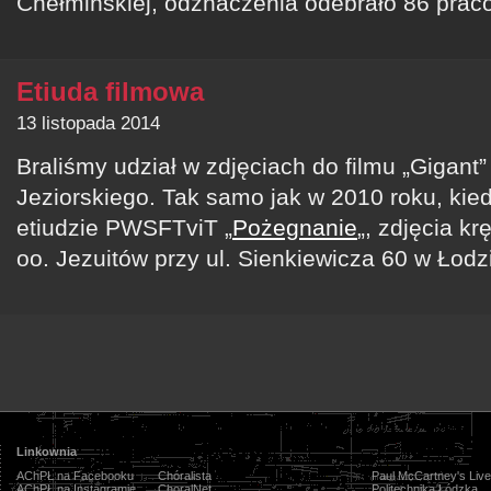
Chełmińskiej, odznaczenia odebrało 86 prac
Etiuda filmowa
13 listopada 2014
Braliśmy udział w zdjęciach do filmu „Gigant
Jeziorskiego. Tak samo jak w 2010 roku, kied
etiudzie PWSFTviT „
Pożegnanie
„, zdjęcia k
oo. Jezuitów przy ul. Sienkiewicza 60 w Łodzi
Linkownia
AChPŁ na Facebooku
Chóralista
Paul McCartney's Live
AChPŁ na Instagramie
ChoralNet
Politechnika Łódzka