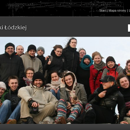
Start
|
Mapa strony
|