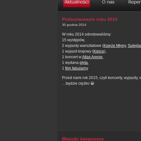
Podsumowanie roku 2014
30 grudnia 2014
W roku 2014 odnotowaliśmy:
15 występów,
2 wyjazdy warsztatowe (
Księże Młyny
,
Sulejó
1 wyjazd krajowy (
Kielce
),
1 koncert w
Atlas Arenie
,
1 wydana
płyta
,
1
film fabularny
Przed nami rok 2015, czyli koncerty, wyjazdy,
…będzie ciężko 😀
Błażejki świąteczne