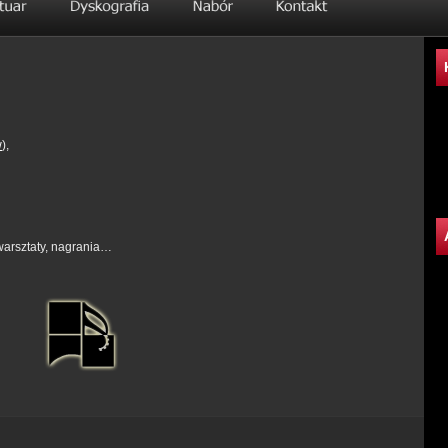
w
),
 warsztaty, nagrania…