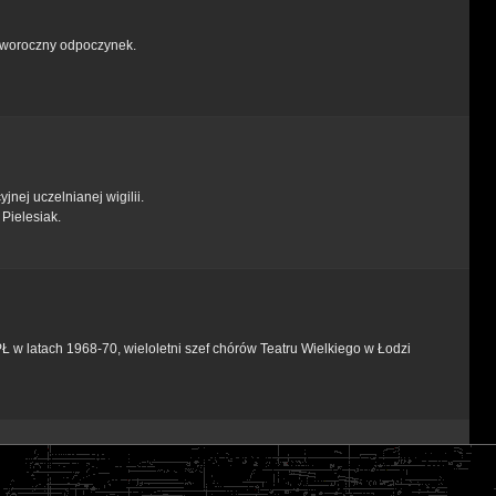
noworoczny odpoczynek.
jnej uczelnianej wigilii.
Pielesiak.
 w latach 1968-70, wieloletni szef chórów Teatru Wielkiego w Łodzi