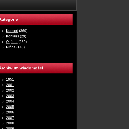
Kategorie
Koncert
(369)
Konkurs
(29)
Ogólne
(289)
Próba
(143)
Archiwum wiadomości
1951
2001
2002
2003
2004
2005
2006
2007
2008
2009