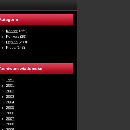
Kategorie
Koncert
(369)
Konkurs
(29)
Ogólne
(289)
Próba
(143)
Archiwum wiadomości
1951
2001
2002
2003
2004
2005
2006
2007
2008
2009