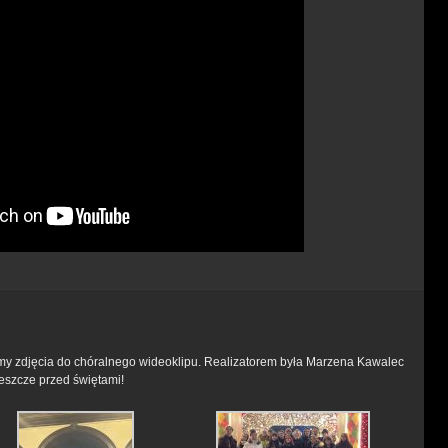
śmy zdjęcia do chóralnego wideoklipu. Realizatorem była Marzena Kawalec
jeszcze przed świętami!