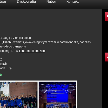
o zajęcia z emisji głosu
lu „Przebudzenie” („Awakening”) tym razem w hotelu Andel’s, podczas
ejskiego transportu
kiestrą PŁ – w
Filharmonii Łódzkiej
😐
ysk
😎
ciach… 😮