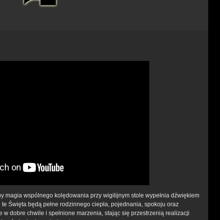
y magia wspólnego kolędowania przy wigilijnym stole wypełnia dźwiękiem
h te Święta będą pełne rodzinnego ciepła, pojednania, spokoju oraz
w dobre chwile i spełnione marzenia, stając się przestrzenią realizacji