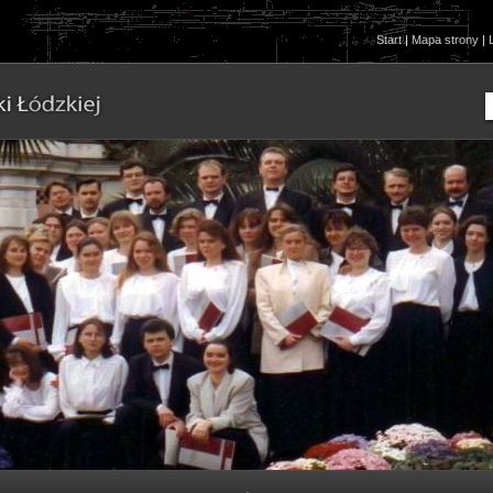
Start
|
Mapa strony
|