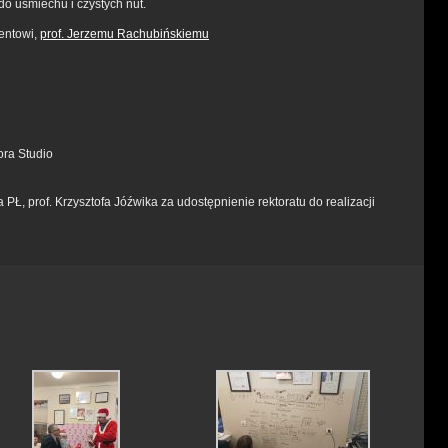
do uśmiechu i czystych nut.
entowi,
prof. Jerzemu Rachubińskiemu
ora Studio
PŁ, prof. Krzysztofa Jóźwika za udostępnienie rektoratu do realizacji