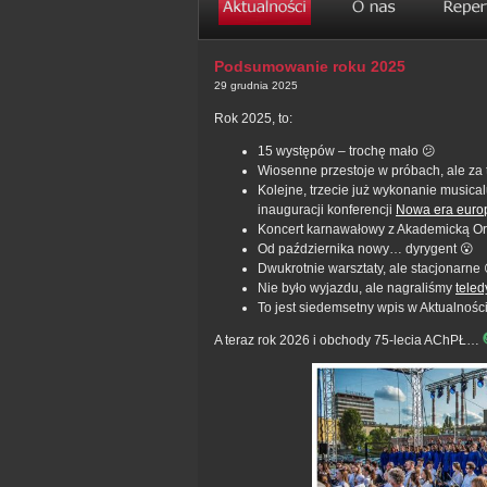
Podsumowanie roku 2025
29 grudnia 2025
Rok 2025, to:
15 występów – trochę mało 😕
Wiosenne przestoje w próbach, ale za t
Kolejne, trzecie już wykonanie musica
inauguracji konferencji
Nowa era europ
Koncert karnawałowy z Akademicką Or
Od października nowy… dyrygent 😮
Dwukrotnie warsztaty, ale stacjonarne 
Nie było wyjazdu, ale nagraliśmy
teled
To jest siedemsetny wpis w Aktualnoś
A teraz rok 2026 i obchody 75-lecia AChPŁ…