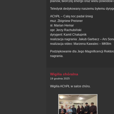
planów, twórczej energii oraz wielu powodów 
Teledysk dedykowany naszemu byłemu dyryg
AChPŁ – Całą noc padał śnieg
muz. Zbigniew Preisner
sł. Marian Hemar
opr. Jerzy Rachubiński
dyrygent: Kamil Chałupnik
realizacja nagrania: Jakub Garbacz – Ars Son
realizacja video: Marzena Kawalec – MKfilm
Podziękowanie dla Jego Magnificencji Rektora 
nagrania.
Wigilia chóralna
19 grudnia 2025
Wigilia AChPŁ w salce chóru.