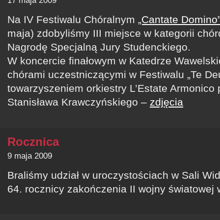
17 maja 2009
Na IV Festiwalu Chóralnym
„Cantate Domino
maja) zdobyliśmy III miejsce w kategorii ch
Nagrodę Specjalną Jury Studenckiego.
W koncercie finałowym w Katedrze Wawelski
chórami uczestniczącymi w Festiwalu „Te D
towarzyszeniem orkiestry L’Estate Armonico p
Stanisława Krawczyńskiego –
zdjęcia
Rocznica
9 maja 2009
Braliśmy udział w uroczystościach w Sali Wi
64. rocznicy zakończenia II wojny światowej