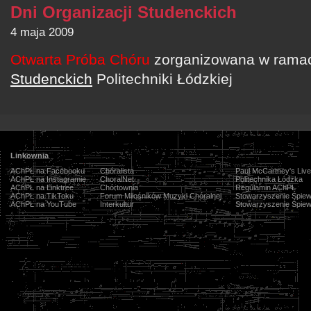
Dni Organizacji Studenckich
4 maja 2009
Otwarta Próba Chóru
zorganizowana w ram
Studenckich
Politechniki Łódzkiej
Linkownia
AChPŁ na Facebooku
Chóralista
Paul McCartney's Live
AChPŁ na Instagramie
ChoralNet
Politechnika Łódzka
AChPŁ na Linktree
Chórtownia
Regulamin AChPŁ
AChPŁ na TikToku
Forum Miłośników Muzyki Chóralnej
Stowarzyszenie Śpiew
AChPŁ na YouTube
Interkultur
Stowarzyszenie Śpiew