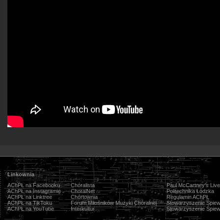
Linkownia
AChPŁ na Facebooku
Chóralista
Paul McCartney's Live
AChPŁ na Instagramie
ChoralNet
Politechnika Łódzka
AChPŁ na Linktree
Chórtownia
Regulamin AChPŁ
AChPŁ na TikToku
Forum Miłośników Muzyki Chóralnej
Stowarzyszenie Śpiew
AChPŁ na YouTube
Interkultur
Stowarzyszenie Śpiew