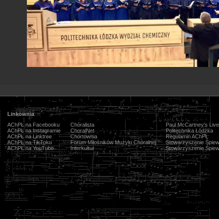
Linkownia
AChPŁ na Facebooku
Chóralista
Paul McCartney's Live
AChPŁ na Instagramie
ChoralNet
Politechnika Łódzka
AChPŁ na Linktree
Chórtownia
Regulamin AChPŁ
AChPŁ na TikToku
Forum Miłośników Muzyki Chóralnej
Stowarzyszenie Śpiew
AChPŁ na YouTube
Interkultur
Stowarzyszenie Śpiew