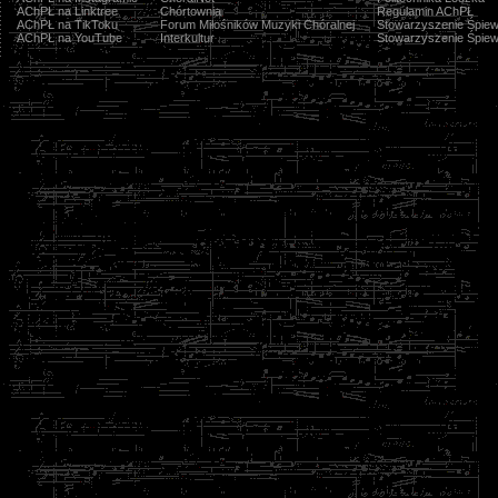
AChPŁ na Linktree
Chórtownia
Regulamin AChPŁ
AChPŁ na TikToku
Forum Miłośników Muzyki Chóralnej
Stowarzyszenie Śpiew
AChPŁ na YouTube
Interkultur
Stowarzyszenie Śpiew