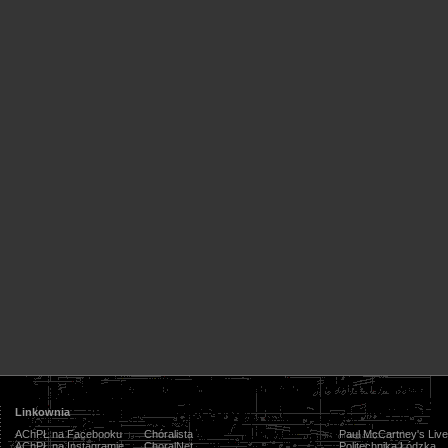
Linkownia
AChPŁ na Facebooku
Chóralista
Paul McCartney's Live
AChPŁ na Instagramie
ChoralNet
Politechnika Łódzka