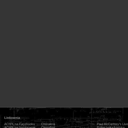
Linkownia
AChPŁ na Facebooku
Chóralista
Paul McCartney's Live
AChPŁ na Instagramie
ChoralNet
Politechnika Łódzka