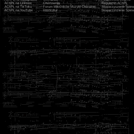
AChPŁ na Linktree
Chórtownia
Regulamin AChPŁ
AChPŁ na TikToku
Forum Miłośników Muzyki Chóralnej
Stowarzyszenie Śpiew
AChPŁ na YouTube
Interkultur
Stowarzyszenie Śpiew