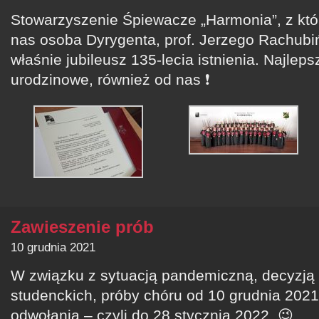
Stowarzyszenie Śpiewacze „Harmonia”, z któr
nas osoba Dyrygenta, prof. Jerzego Rachubi
właśnie jubileusz 135-lecia istnienia. Najlep
urodzinowe, również od nas ❗
Zawieszenie prób
10 grudnia 2021
W związku z sytuacją pandemiczną, decyzją 
studenckich, próby chóru od 10 grudnia 202
odwołania – czyli do 28 stycznia 2022. 😉