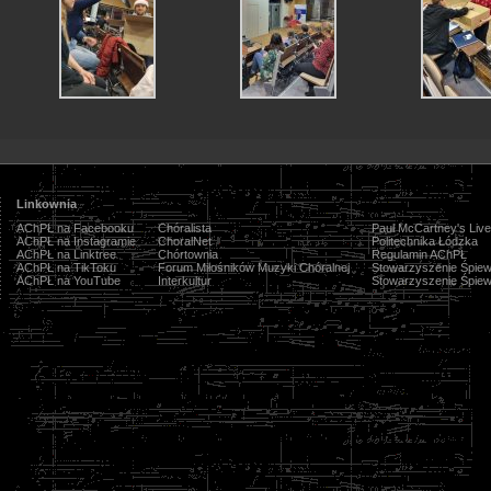
Linkownia
AChPŁ na Facebooku
Chóralista
Paul McCartney's Live
AChPŁ na Instagramie
ChoralNet
Politechnika Łódzka
AChPŁ na Linktree
Chórtownia
Regulamin AChPŁ
AChPŁ na TikToku
Forum Miłośników Muzyki Chóralnej
Stowarzyszenie Śpiew
AChPŁ na YouTube
Interkultur
Stowarzyszenie Śpiew