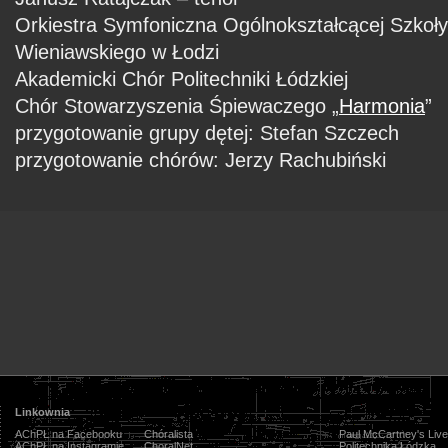
Orkiestra Symfoniczna Ogólnokształcącej Szkoły
Wieniawskiego w Łodzi
Akademicki Chór Politechniki Łódzkiej
Chór Stowarzyszenia Śpiewaczego „
Harmonia
”
przygotowanie grupy dętej: Stefan Szczech
przygotowanie chórów: Jerzy Rachubiński
Linkownia
AChPŁ na Facebooku
Chóralista
Paul McCartney's Live
AChPŁ na Instagramie
ChoralNet
Politechnika Łódzka