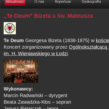
„Te Deum” Bizeta u św. Mateusza
Te Deum
Georgesa Bizeta (1838-1875) w
kości
Koncert zorganizowany przez
Ogólnokształcącą S
im. H. Wieniawskiego w Łodzi
.
Wykonawcy:
Marcin Radwański – dyrygent
Beata Zawadzka-Kłos – sopran
Janusz Ratajczak – tenor