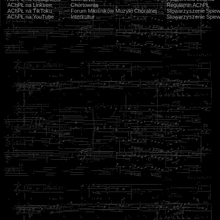
AChPŁ na Linktree
Chórtownia
Regulamin AChPŁ
AChPŁ na TikToku
Forum Miłośników Muzyki Chóralnej
Stowarzyszenie Śpiew
AChPŁ na YouTube
Interkultur
Stowarzyszenie Śpiew