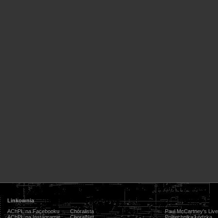
Linkownia
AChPŁ na Facebooku
Chóralista
Paul McCartney's Live
AChPŁ na Instagramie
ChoralNet
Politechnika Łódzka