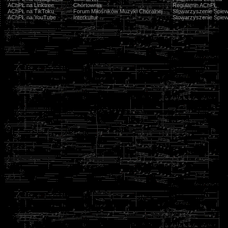
AChPŁ na Linktree
Chórtownia
Regulamin AChPŁ
AChPŁ na TikToku
Forum Miłośników Muzyki Chóralnej
Stowarzyszenie Śpiew
AChPŁ na YouTube
Interkultur
Stowarzyszenie Śpiew