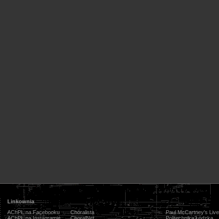
Linkownia
AChPŁ na Facebooku
Chóralista
Paul McCartney's Live
AChPŁ na Instagramie
ChoralNet
Politechnika Łódzka