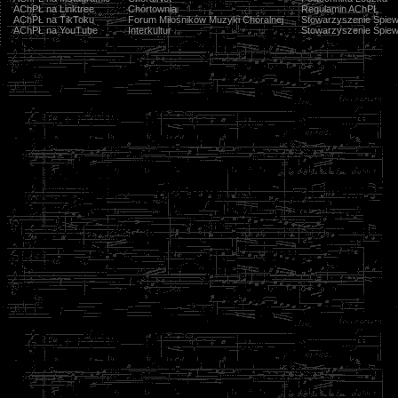
AChPŁ na Linktree
Chórtownia
Regulamin AChPŁ
AChPŁ na TikToku
Forum Miłośników Muzyki Chóralnej
Stowarzyszenie Śpiew
AChPŁ na YouTube
Interkultur
Stowarzyszenie Śpiew