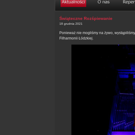
Świąteczne Rozśpiewanie
18 grudnia 2021
Ponieważ nie mogliśmy na żywo, wystąpiliśm
Filharmonii Łódzkiej.