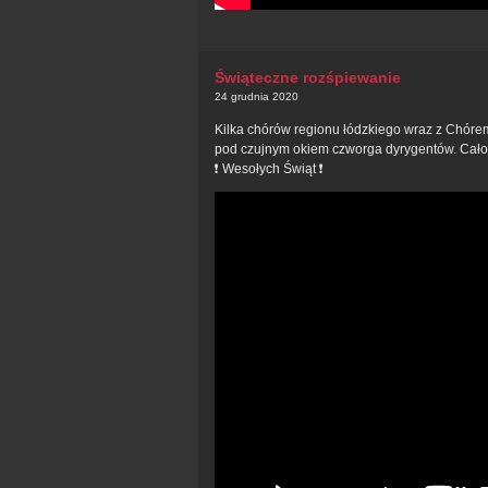
Świąteczne rozśpiewanie
24 grudnia 2020
Kilka chórów regionu łódzkiego wraz z Chórem
pod czujnym okiem czworga dyrygentów. Całoś
❗ Wesołych Świąt ❗