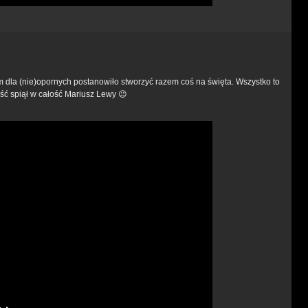
 dla (nie)opornych postanowiło stworzyć razem coś na święta. Wszystko to
ć spiął w całość Mariusz Lewy 😉