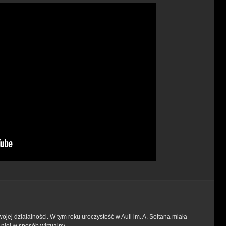
jej działalności. W tym roku uroczystość w Auli im. A. Sołtana miała