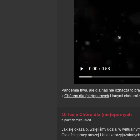
Pandemia trwa, ale dla nas nie oznacza to b
z
Chórem dla (nie)opornych
i innymi chórami r
10-lecie Chóru dla (nie)opornych
6 października 2020
Jak się okazało, wzięliśmy udział w wirtualny
Oto efekt pracy naszej i kilku zaprzyjaźnionyc