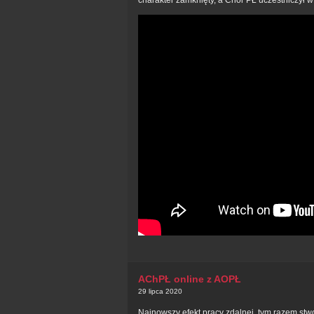
charakter zamknięty, a Chór PŁ uczestniczył w
AChPŁ online z AOPŁ
29 lipca 2020
Najnowszy efekt pracy zdalnej, tym razem stwo