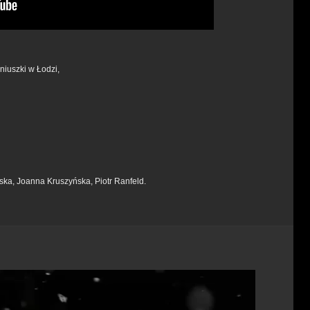
iuszki w Łodzi,
ka, Joanna Kruszyńska, Piotr Ranfeld.