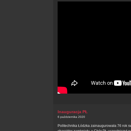
Inauguracja PŁ
6 października 2020
Politechnika Łódzka zainaugurowała 76 rok swo