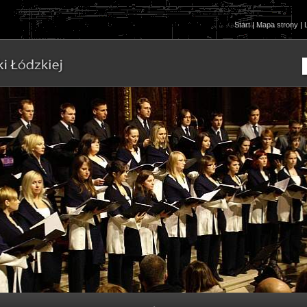
Start
|
Mapa strony
|