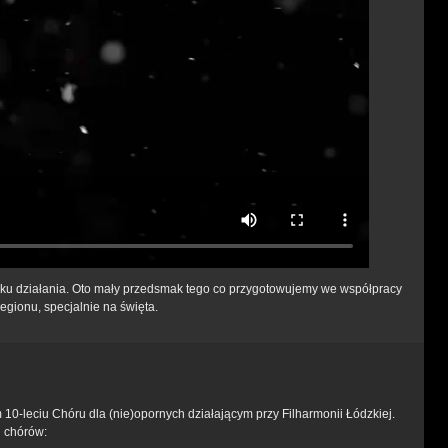
raku działania. Oto mały przedsmak tego co przygotowujemy we współpracy
egionu, specjalnie na święta.
m 10-leciu Chóru dla (nie)opornych działającym przy Filharmonii Łódzkiej.
h chórów: