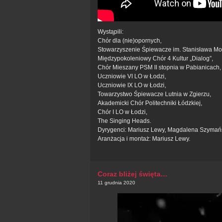
Wystąpili:
Chór dla (nie)opornych,
Stowarzyszenie Śpiewacze im. Stanisława Mon
Międzypokoleniowy Chór 4 Kultur „Dialog”,
Chór Mieszany PSM II stopnia w Pabianicach,
Uczniowie VI LO w Łodzi,
Uczniowie IX LO w Łodzi,
Towarzystwo Śpiewacze Lutnia w Zgierzu,
Akademicki Chór Politechniki Łódzkiej,
Chór I LO w Łodzi,
The Singing Heads.
Dyrygenci: Mariusz Lewy, Magdalena Szymańs
Aranżacja i montaż: Mariusz Lewy.
Coraz bliżej święta…
11 grudnia 2020