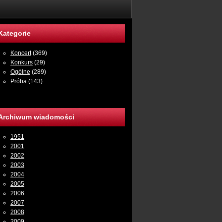
Kategorie
Koncert
(369)
Konkurs
(29)
Ogólne
(289)
Próba
(143)
Archiwum wiadomości
1951
2001
2002
2003
2004
2005
2006
2007
2008
2009