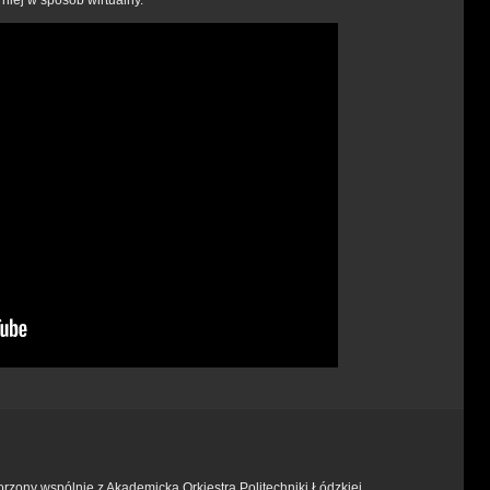
 niej w sposób wirtualny.
rzony wspólnie z Akademicką Orkiestrą Politechniki Łódzkiej.