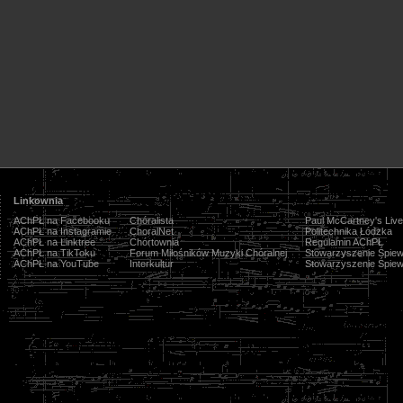
Linkownia
AChPŁ na Facebooku
Chóralista
Paul McCartney's Live
AChPŁ na Instagramie
ChoralNet
Politechnika Łódzka
AChPŁ na Linktree
Chórtownia
Regulamin AChPŁ
AChPŁ na TikToku
Forum Miłośników Muzyki Chóralnej
Stowarzyszenie Śpiew
AChPŁ na YouTube
Interkultur
Stowarzyszenie Śpiew