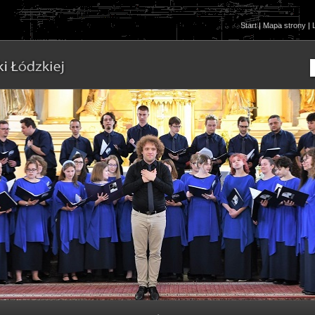
Start
|
Mapa strony
|