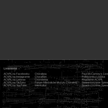
Linkownia
AChPŁ na Facebooku
Chóralista
Paul McCartney's Live
AChPŁ na Instagramie
ChoralNet
Politechnika Łódzka
AChPŁ na Linktree
Chórtownia
Regulamin AChPŁ
AChPŁ na TikToku
Forum Miłośników Muzyki Chóralnej
Stowarzyszenie Śpiew
AChPŁ na YouTube
Interkultur
Stowarzyszenie Śpiew