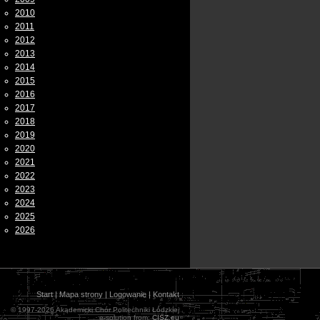
2010
2011
2012
2013
2014
2015
2016
2017
2018
2019
2020
2021
2022
2023
2024
2025
2026
Start
|
Mapa strony
|
Logowanie
|
Kontakt
© 1997-2026 Akademicki Chór Politechniki Łódzkiej
e-solution from:
CISZ.eu