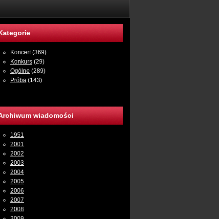
Kategorie
Koncert
(369)
Konkurs
(29)
Ogólne
(289)
Próba
(143)
Archiwum wiadomości
1951
2001
2002
2003
2004
2005
2006
2007
2008
2009