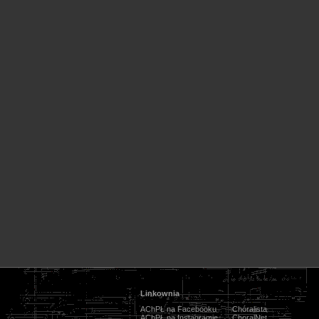
Linkownia
AChPŁ na Facebooku
Chóralista
AChPŁ na Instagramie
ChoralNet