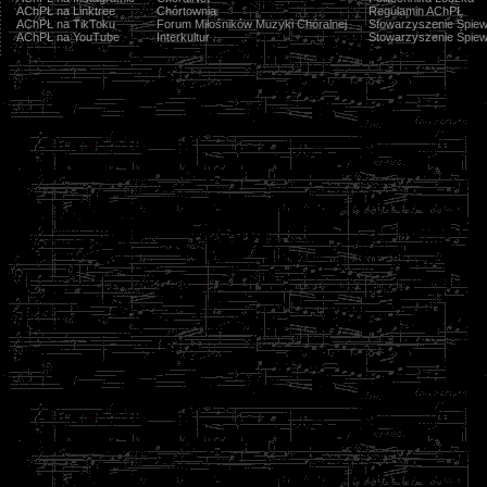
AChPŁ na Linktree
Chórtownia
Regulamin AChPŁ
AChPŁ na TikToku
Forum Miłośników Muzyki Chóralnej
Stowarzyszenie Śpiew
AChPŁ na YouTube
Interkultur
Stowarzyszenie Śpiew