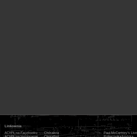
Linkownia
AChPŁ na Facebooku
Chóralista
Paul McCartney's Live
AChPŁ na Instagramie
ChoralNet
Politechnika Łódzka