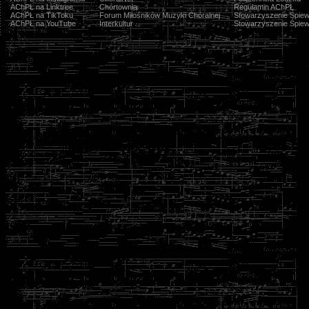
AChPŁ na Linktree
Chórtownia
Regulamin AChPŁ
AChPŁ na TikToku
Forum Miłośników Muzyki Chóralnej
Stowarzyszenie Śpiew
AChPŁ na YouTube
Interkultur
Stowarzyszenie Śpiew