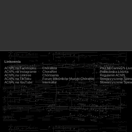
Linkownia
AChPŁ na Facebooku
Chóralista
Paul McCartney's Live
AChPŁ na Instagramie
ChoralNet
Politechnika Łódzka
AChPŁ na Linktree
Chórtownia
Regulamin AChPŁ
AChPŁ na TikToku
Forum Miłośników Muzyki Chóralnej
Stowarzyszenie Śpiew
AChPŁ na YouTube
Interkultur
Stowarzyszenie Śpiew