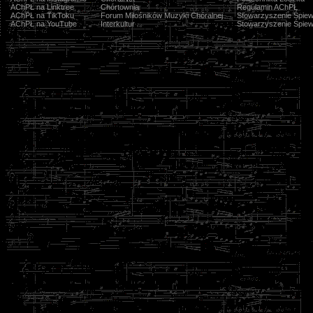
AChPŁ na Linktree
Chórtownia
Regulamin AChPŁ
AChPŁ na TikToku
Forum Miłośników Muzyki Chóralnej
Stowarzyszenie Śpiew
AChPŁ na YouTube
Interkultur
Stowarzyszenie Śpiew