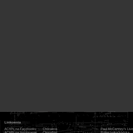
Linkownia
AChPŁ na Facebooku
Chóralista
Paul McCartney's Live
AChPŁ na Instagramie
ChoralNet
Politechnika Łódzka