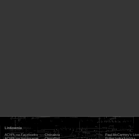
Linkownia
AChPŁ na Facebooku
Chóralista
Paul McCartney's Live
AChPŁ na Instagramie
ChoralNet
Politechnika Łódzka