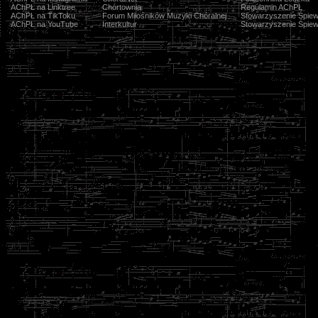
AChPŁ na Linktree
Chórtownia
Regulamin AChPŁ
AChPŁ na TikToku
Forum Miłośników Muzyki Chóralnej
Stowarzyszenie Śpiew
AChPŁ na YouTube
Interkultur
Stowarzyszenie Śpiew