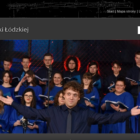
Start
|
Mapa strony
|