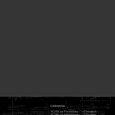
Linkownia
AChPŁ na Facebooku
Chóralista
AChPŁ na Instagramie
ChoralNet