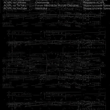
AChPŁ na Linktree
Chórtownia
Regulamin AChPŁ
AChPŁ na TikToku
Forum Miłośników Muzyki Chóralnej
Stowarzyszenie Śpiew
AChPŁ na YouTube
Interkultur
Stowarzyszenie Śpiew