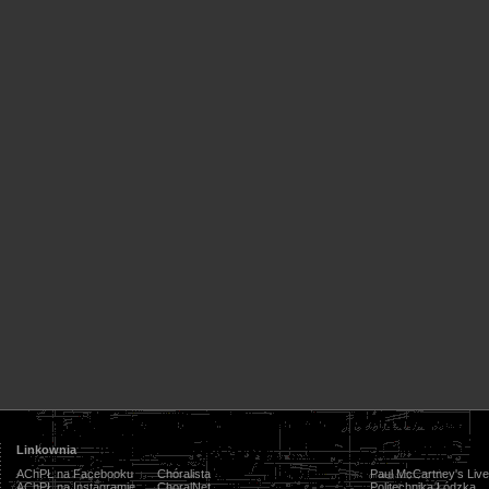
Linkownia
AChPŁ na Facebooku
Chóralista
Paul McCartney's Live
AChPŁ na Instagramie
ChoralNet
Politechnika Łódzka