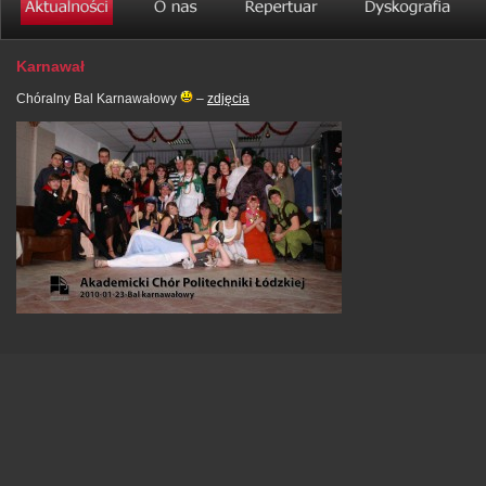
Karnawał
Chóralny Bal Karnawałowy
–
zdjęcia