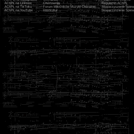
AChPŁ na Linktree
Chórtownia
Regulamin AChPŁ
AChPŁ na TikToku
Forum Miłośników Muzyki Chóralnej
Stowarzyszenie Śpiew
AChPŁ na YouTube
Interkultur
Stowarzyszenie Śpiew