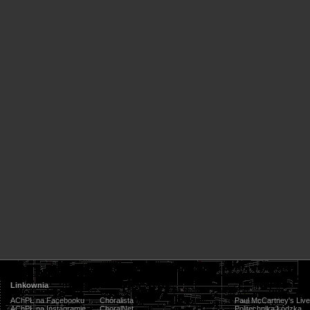
Linkownia
AChPŁ na Facebooku
Chóralista
Paul McCartney's Live
AChPŁ na Instagramie
ChoralNet
Politechnika Łódzka