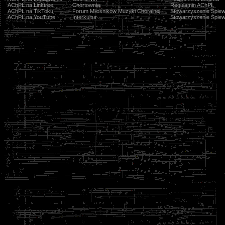
AChPŁ na Linktree
Chórtownia
Regulamin AChPŁ
AChPŁ na TikToku
Forum Miłośników Muzyki Chóralnej
Stowarzyszenie Śpiew
AChPŁ na YouTube
Interkultur
Stowarzyszenie Śpiew