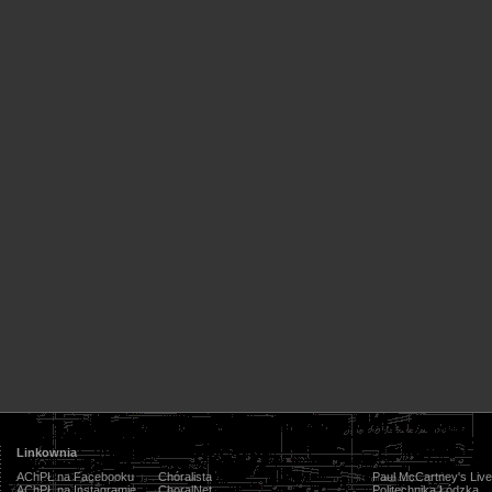
Linkownia
AChPŁ na Facebooku
Chóralista
Paul McCartney's Live
AChPŁ na Instagramie
ChoralNet
Politechnika Łódzka