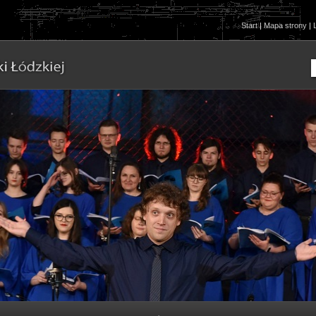
Start
|
Mapa strony
|