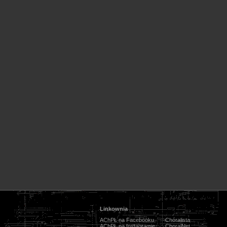
Linkownia
AChPŁ na Facebooku
Chóralista
AChPŁ na Instagramie
ChoralNet