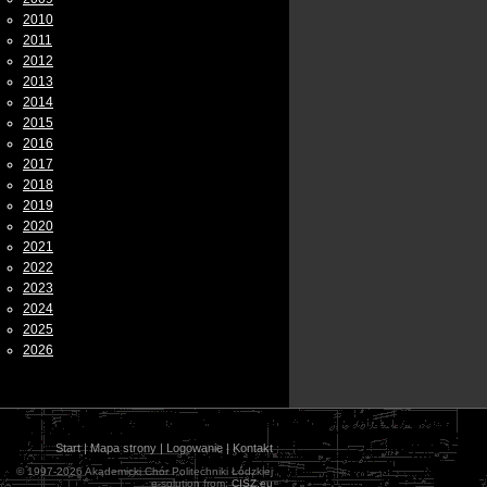
2010
2011
2012
2013
2014
2015
2016
2017
2018
2019
2020
2021
2022
2023
2024
2025
2026
Start
|
Mapa strony
|
Logowanie
|
Kontakt
© 1997-2026 Akademicki Chór Politechniki Łódzkiej
e-solution from:
CISZ.eu