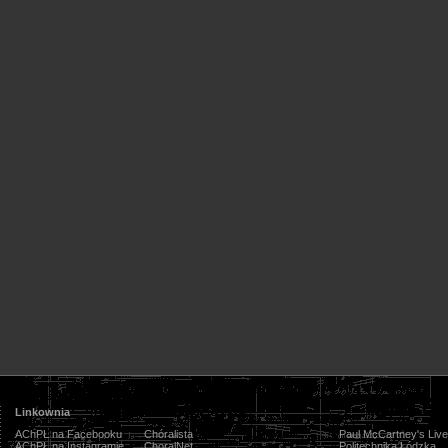
Linkownia
AChPŁ na Facebooku
Chóralista
Paul McCartney's Live
AChPŁ na Instagramie
ChoralNet
Politechnika Łódzka