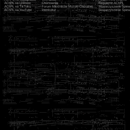
AChPŁ na Linktree
Chórtownia
Regulamin AChPŁ
AChPŁ na TikToku
Forum Miłośników Muzyki Chóralnej
Stowarzyszenie Śpiew
AChPŁ na YouTube
Interkultur
Stowarzyszenie Śpiew