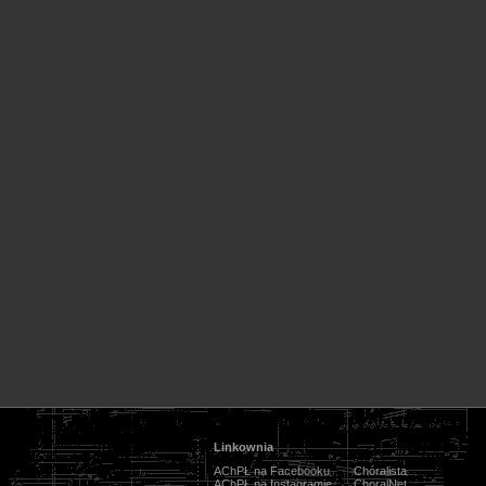
Linkownia
AChPŁ na Facebooku
Chóralista
AChPŁ na Instagramie
ChoralNet