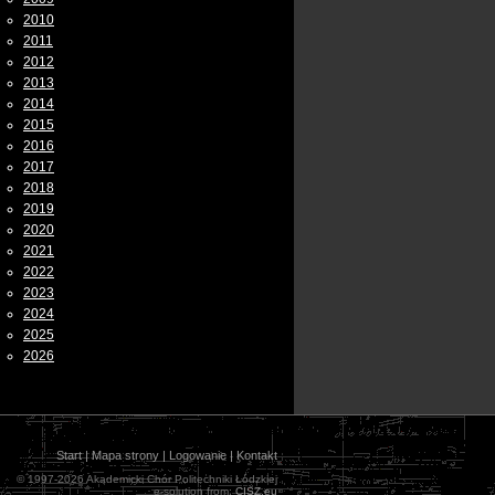
2010
2011
2012
2013
2014
2015
2016
2017
2018
2019
2020
2021
2022
2023
2024
2025
2026
Start
|
Mapa strony
|
Logowanie
|
Kontakt
© 1997-2026 Akademicki Chór Politechniki Łódzkiej
e-solution from:
CISZ.eu