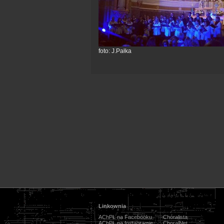
foto: J.Pałka
Linkownia
AChPŁ na Facebooku
Chóralista
AChPŁ na Instagramie
ChoralNet