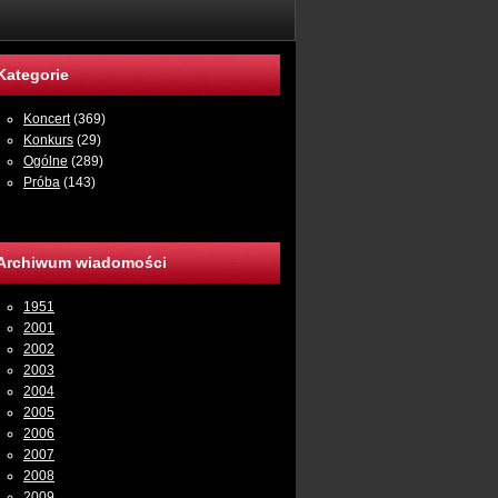
Kategorie
Koncert
(369)
Konkurs
(29)
Ogólne
(289)
Próba
(143)
Archiwum wiadomości
1951
2001
2002
2003
2004
2005
2006
2007
2008
2009