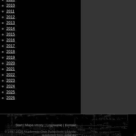
2010
2011
2012
2013
2014
2015
2016
2017
2018
2019
2020
2021
2022
2023
2024
2025
2026
Start
|
Mapa strony
|
Logowanie
|
Kontakt
© 1997-2026 Akademicki Chór Politechniki Łódzkiej
e-solution from:
CISZ.eu