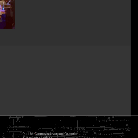
Paul McCartney's Liverpool Oratorio
Politechnika Łódzka