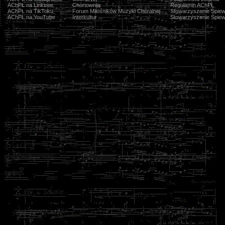
AChPŁ na Linktree
Chórtownia
Regulamin AChPŁ
AChPŁ na TikToku
Forum Miłośników Muzyki Chóralnej
Stowarzyszenie Śpiew
AChPŁ na YouTube
Interkultur
Stowarzyszenie Śpiew