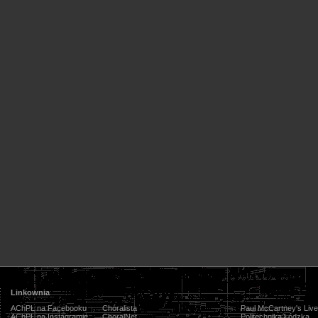
Linkownia
AChPŁ na Facebooku
Chóralista
Paul McCartney's Live
AChPŁ na Instagramie
ChoralNet
Politechnika Łódzka