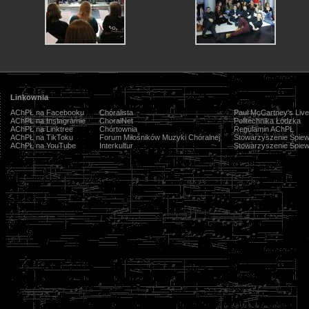
Linkownia
AChPŁ na Facebooku
Chóralista
Paul McCartney's Live
AChPŁ na Instagramie
ChoralNet
Politechnika Łódzka
AChPŁ na Linktree
Chórtownia
Regulamin AChPŁ
AChPŁ na TikToku
Forum Miłośników Muzyki Chóralnej
Stowarzyszenie Śpiew
AChPŁ na YouTube
Interkultur
Stowarzyszenie Śpiew