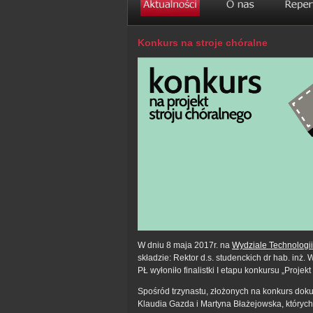
Konkurs na stroje chóralne
W dniu 8 maja 2017r. na
Wydziale Technologii
składzie: Rektor d.s. studenckich dr hab. inż
PŁ wyłoniło finalistki I etapu konkursu „Projek
Spośród trzynastu, złożonych na konkurs doku
Klaudia Gazda i Martyna Błażejowska, których