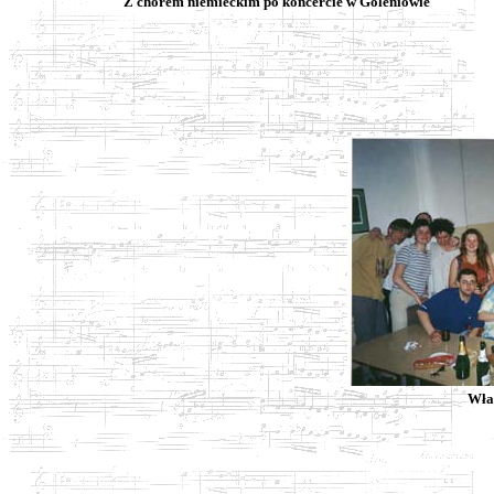
Z chórem niemieckim po koncercie w Goleniowie
Właś