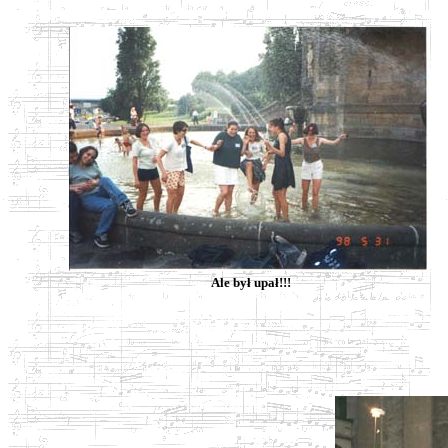
Ale był upał!!!